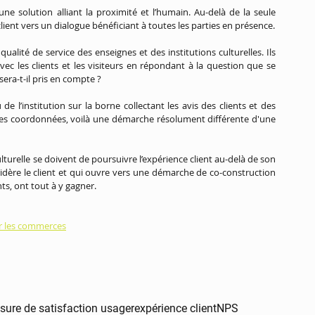
 solution alliant la proximité et l’humain. Au-delà de la seule 
enquête de satisfaction, il s’agit de faire évoluer la relation client vers un dialogue bénéficiant à toutes les parties en présence. 
alité de service des enseignes et des institutions culturelles. Ils 
ec les clients et les visiteurs en répondant à la question que se 
ra-t-il pris en compte ?
e l’institution sur la borne collectant les avis des clients et des 
issé ses coordonnées, voilà une démarche résolument différente d'une 
ulturelle se doivent de poursuivre l’expérience client au-delà de son 
sidère le client et qui ouvre vers une démarche de co-construction 
nts, ont tout à y gagner.
ur les commerces
sure de satisfaction usager
expérience client
NPS