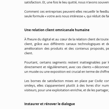
satisfaction. Et, une fois le lieu quitté, nous n'avons souve
Comment ces entreprises peuvent-elles recueillir le feedbac
seule formule « votre avis nous intéresse », qui réduit de fai
Une relation client omnicanale humaine
À l’heure du digital et au cœur de la relation client de toute
client, grâce aux différents canaux technologiques et de
amélioration des produits et des contenus proposés, pers
client.
Pourtant, certains segments restent inatteignables par l
directement et régulièrement, avec ces clients « déconnect
un musée ou une exposition est crucial en terme de chiffre 
Les bornes de satisfaction mises en place par Civiliz c
smileys, elles s'apparentent plutôt à des livres d'or nu
visiteurs, pour une exploitation enrichie, et de les partage
Instaurer et rénover le dialogue