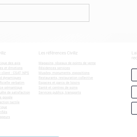
ogle sont-ils
Pourquoi et comment
pour améliorer
répondre aux avis Googl
 client ?
?
iliz
Les références Civiliz
La
re
ique des avis
Magasins, réseaux de points de vente
es et émotions
Résidences services
 client : CSAT, NPS
Musées, monuments, expositions
rd dynamiques
Restaurants, restauration collective
ificielle verbatim
Espaces et parcs de loisirs
ence sémantique
Santé et centres de soins
ête de satisfaction
Services publics, transports
s google
action tactile
rique
rifiés
oppeurs