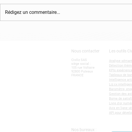
Rédigez un commentaire...
Pourquoi opter pour une
Les avis Go
borne d’avis client ?
suffisants 
l'expérience
Nous contacter
Les outils Civ
Civiliz SAS
Analyse sémant
siège social :
Détection thèm
105 rue Voltaire
KPIs expérience
92800 Puteaux
Tableaux de bo
FRANCE
Intelligence art
Liz.cx intellig
Baromètre, enqu
Gestion des avi
Borne de satisf
Livre d'or numé
Avis en ligne vé
API pour dével
Nos bureaux :