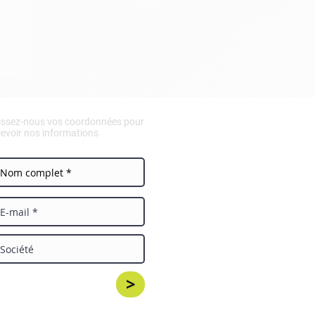
e
issez-nous vos coordonnées pour
cevoir nos informations
>