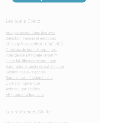
Les outils Civiliz
Analyse sémantique des avis
Détection thèmes et émotions
KPIs expérience client : CSAT, NPS
Tableaux de bord dynamiques
Intelligence artificielle verbatim
Liz.cx intelligence sémantique
Baromètre, enquête de satisfaction
Gestion des avis google
Borne de satisfaction tactile
Livre d'or numérique
Avis en ligne vérifiés
API pour développeurs
Les références Civiliz
Magasins, réseaux de points de vente
Résidences services
Musées, monuments, expositions