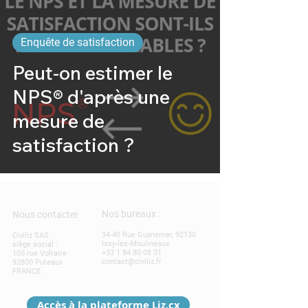
Enquête de satisfaction
Peut-on estimer le
NPS® d'après une
mesure de
satisfaction ?
Nos bureaux :
Nous contacter
34-40 Rue Guynemer, 92130
Civiliz SAS
Issy-les-Moulineaux
siège social :
+33 1 84 80 08 01
105 rue Voltaire
contact@civiliz.fr
92800 Puteaux
FRANCE
Accès à la plateforme Liz.cx