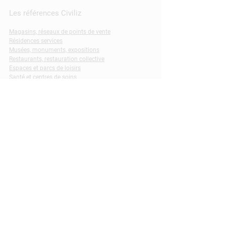
Les références Civiliz
Magasins, réseaux de points de vente
Résidences services
Musées, monuments, expositions
Restaurants, restauration collective
Espaces et parcs de loisirs
Santé et centres de soins
Services publics, transports
Laissez-nous vos coordonnées pour
recevoir nos informations