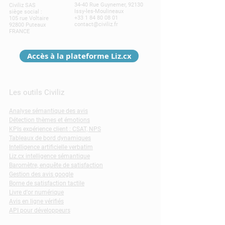
34-40 Rue Guynemer, 92130
Civiliz SAS
Issy-les-Moulineaux
siège social :
+33 1 84 80 08 01
105 rue Voltaire
contact@civiliz.fr
92800 Puteaux
FRANCE
Accès à la plateforme Liz.cx
Les outils Civiliz
Analyse sémantique des avis
Détection thèmes et émotions
KPIs expérience client : CSAT, NPS
Tableaux de bord dynamiques
Intelligence artificielle verbatim
Liz.cx intelligence sémantique
Baromètre, enquête de satisfaction
Gestion des avis google
Borne de satisfaction tactile
Livre d'or numérique
Avis en ligne vérifiés
API pour développeurs