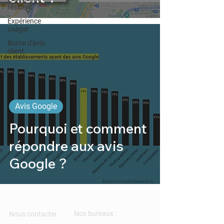
résident
Expérience
usager
Borne d'avis
client
Avis Google
Pourquoi et comment
répondre aux avis
Google ?
Nos bureaux :
Nous contacter