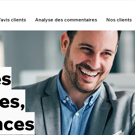
avis clients
Analyse des commentaires
Nos clients
es
es,
nces