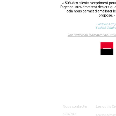
« 50% des clients s'expriment pour 
l'agence. 30% émettent des critiques 
cela nous permet d'améliorer le
propose. »
Frédéric Arro
S
ociété Généra
voir l'article du lancement de Civil
Nous contacter
Les outils Civ
Civiliz SAS
Analyse sémant