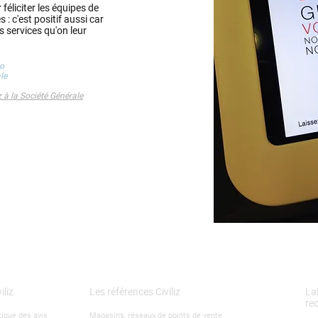
féliciter les équipes de
: c'est positif aussi car
s services qu'on leur
yo
le
iz à la Société Générale
iliz
Les références Civiliz
La
re
ique des avis
Magasins, réseaux de points de vente