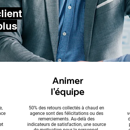
lient
plus
Animer
l'équipe
e,
50% des retours collectés à chaud en
nce
agence sont des félicitations ou des
v
remerciements. Au-delà des
d
et
indicateurs de satisfaction, une source
de motivation pour le personnel.