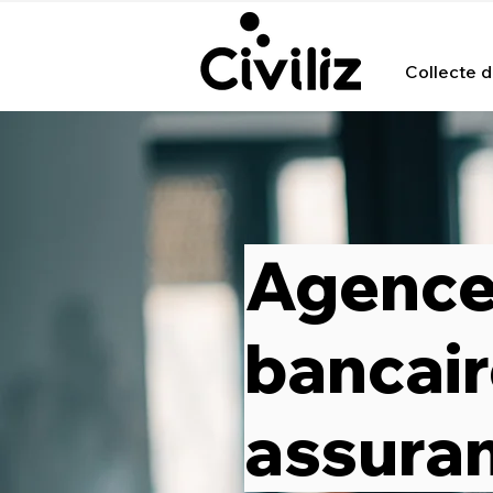
Collecte d'
Agenc
bancair
assura