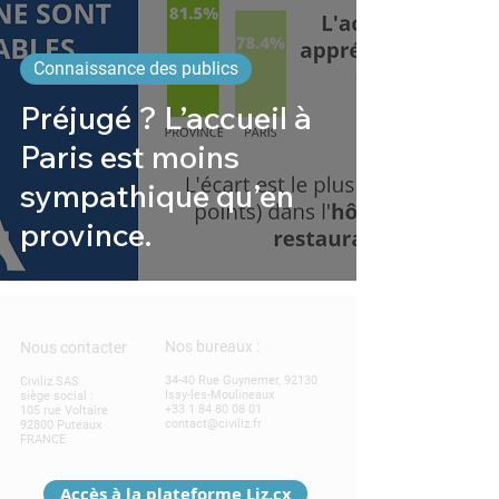
Connaissance des publics
Préjugé ? L’accueil à
Paris est moins
sympathique qu’en
province.
Nos bureaux :
Nous contacter
34-40 Rue Guynemer, 92130
Civiliz SAS
Issy-les-Moulineaux
siège social :
+33 1 84 80 08 01
105 rue Voltaire
contact@civiliz.fr
92800 Puteaux
FRANCE
Accès à la plateforme Liz.cx