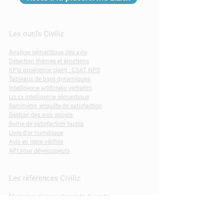
Les outils Civiliz
Analyse sémantique des avis
Détection thèmes et émotions
KPIs expérience client : CSAT, NPS
Tableaux de bord dynamiques
Intelligence artificielle verbatim
Liz.cx intelligence sémantique
Baromètre, enquête de satisfaction
Gestion des avis google
Borne de satisfaction tactile
Livre d'or numérique
Avis en ligne vérifiés
API pour développeurs
Les références Civiliz
Magasins, réseaux de points de vente
Résidences services
Musées, monuments, expositions