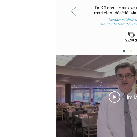
« J'ai 90 ans. Je suis s
mari étant décédé. Mais 
Madame Cécile M
Résidente Domitys Par
Lire l