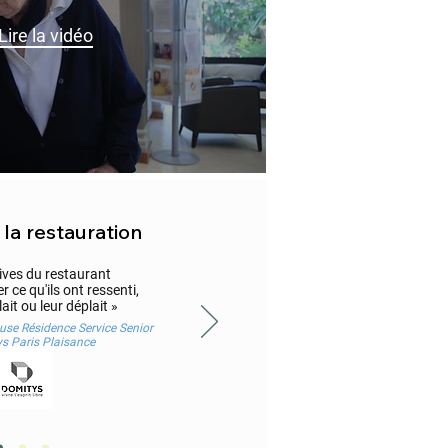
Lire la vidéo
 la restauration
ives du restaurant
 ce qu'ils ont ressenti,
lait ou leur déplait »
use Résidence Service Senior
s Paris Plaisance