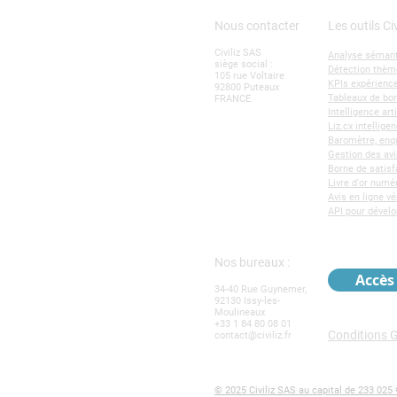
Nous contacter
Les outils Civ
Civiliz SAS
Analyse sémant
siège social :
Détection thèm
105 rue Voltaire
KPIs expérience
92800 Puteaux
Tableaux de bo
FRANCE
Intelligence art
Liz.cx intellig
Baromètre, enqu
Gestion des avi
Borne de satisf
Livre d'or numé
Avis en ligne vé
API pour dével
Nos bureaux :
Accès 
34-40 Rue Guynemer,
92130 Issy-les-
Moulineaux
+33 1 84 80 08 01
Conditions Gé
contact@civiliz.fr
© 2025 Civiliz SAS au capital de 233 025 