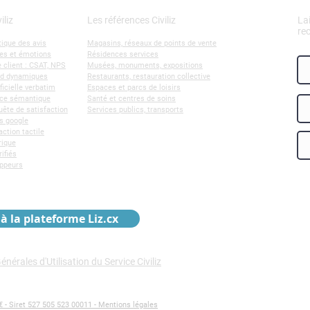
iliz
Les références Civiliz
La
re
ique des avis
Magasins, réseaux de points de vente
es et émotions
Résidences services
 client : CSAT, NPS
Musées, monuments, expositions
rd dynamiques
Restaurants, restauration collective
ificielle verbatim
Espaces et parcs de loisirs
ence sémantique
Santé et centres de soins
ête de satisfaction
Services publics, transports
s google
action tactile
rique
rifiés
oppeurs
à la plateforme Liz.cx
nérales d'Utilisation du Service Civiliz
€ - Siret 527 505 523 00011 - Mentions légales