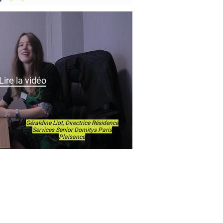
Lire la vidéo
Géraldine Liot, Directrice Résidence
Services Senior Domitys Paris
Plaisance