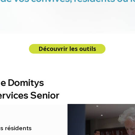
Découvrir les outils
e Domitys
rvices Senior
s résidents