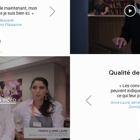
eule maintenant,
mon
je suis bien ici. »
ascaret
is Plaisance
Qualité de
« Les conv
peuvent indiquer
ce qui leur p
a vidéo
Anne-Laure, serve
Domity