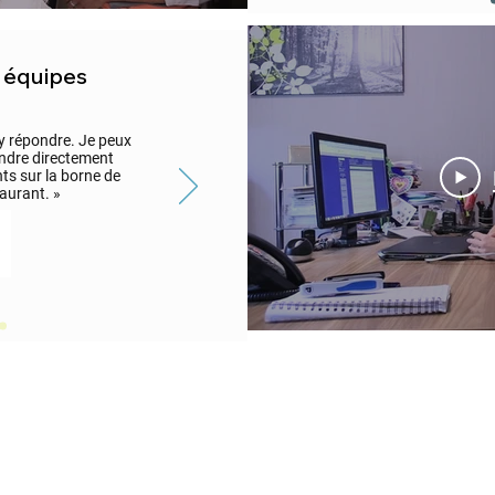
 équipes
 y répondre. Je peux
rendre directement
nts sur la borne
de
taurant. »