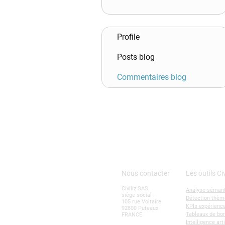
Profile
Posts blog
Commentaires blog
Nous contacter
Les outils Civ
Civiliz SAS
Analyse sémant
siège social :
Détection thèm
105 rue Voltaire
KPIs expérience
92800 Puteaux
Tableaux de bo
FRANCE
Intelligence art