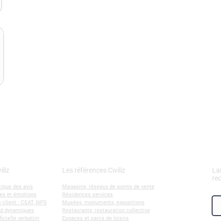
iliz
Les références Civiliz
La
re
ique des avis
Magasins, réseaux de points de vente
es et émotions
Résidences services
 client : CSAT, NPS
Musées, monuments, expositions
rd dynamiques
Restaurants, restauration collective
ificielle verbatim
Espaces et parcs de loisirs