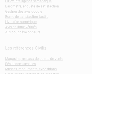
Liz.cx intelligence sémantique
Baromètre, enquête de satisfaction
Gestion des avis google
Borne de satisfaction tactile
Livre d'or numérique
Avis en ligne vérifiés
API pour développeurs
Les références Civiliz
Magasins, réseaux de points de vente
Résidences services
Musées, monuments, expositions
Restaurants, restauration collective
Espaces et parcs de loisirs
Santé et centres de soins
Services publics, transports
Laissez-nous vos coordonnées pour
recevoir nos informations