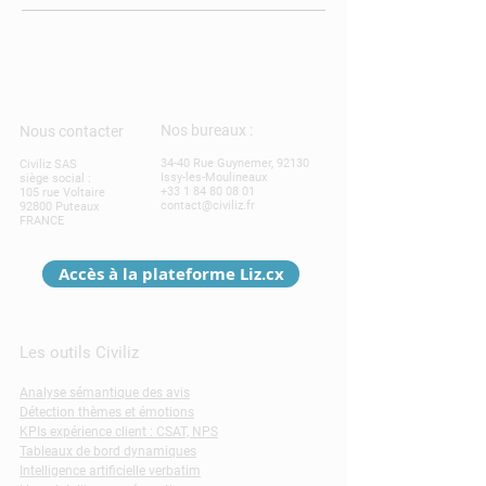
Nos bureaux :
Nous contacter
34-40 Rue Guynemer, 92130
Civiliz SAS
Issy-les-Moulineaux
siège social :
+33 1 84 80 08 01
105 rue Voltaire
contact@civiliz.fr
92800 Puteaux
FRANCE
Accès à la plateforme Liz.cx
Les outils Civiliz
Analyse sémantique des avis
Détection thèmes et émotions
KPIs expérience client : CSAT, NPS
Tableaux de bord dynamiques
Intelligence artificielle verbatim