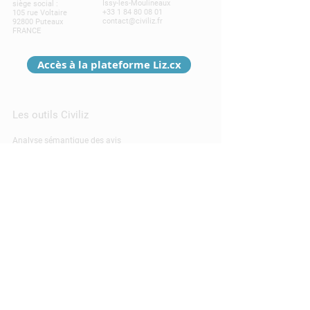
Issy-les-Moulineaux
siège social :
+33 1 84 80 08 01
105 rue Voltaire
contact@civiliz.fr
92800 Puteaux
FRANCE
Accès à la plateforme Liz.cx
Les outils Civiliz
Analyse sémantique des avis
Détection thèmes et émotions
KPIs expérience client : CSAT, NPS
Tableaux de bord dynamiques
Intelligence artificielle verbatim
Liz.cx intelligence sémantique
Baromètre, enquête de satisfaction
Gestion des avis google
Borne de satisfaction tactile
Livre d'or numérique
Avis en ligne vérifiés
API pour développeurs