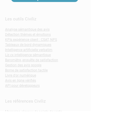
Les outils Civiliz
Analyse sémantique des avis
Détection thèmes et émotions
KPIs expérience client : CSAT, NPS
Tableaux de bord dynamiques
Intelligence artificielle verbatim
Liz.cx intelligence sémantique
Baromètre, enquête de satisfaction
Gestion des avis google
Borne de satisfaction tactile
Livre d'or numérique
Avis en ligne vérifiés
API pour développeurs
Les références Civiliz
Magasins, réseaux de points de vente
Résidences services
Musées, monuments, expositions