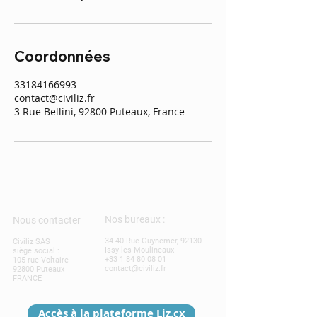
Coordonnées
33184166993
contact@civiliz.fr
3 Rue Bellini, 92800 Puteaux, France
Nos bureaux :
Nous contacter
34-40 Rue Guynemer, 92130
Civiliz SAS
Issy-les-Moulineaux
siège social :
+33 1 84 80 08 01
105 rue Voltaire
contact@civiliz.fr
92800 Puteaux
FRANCE
Accès à la plateforme Liz.cx