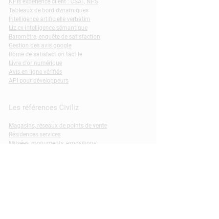
KPIs expérience client : CSAT, NPS
Tableaux de bord dynamiques
Intelligence artificielle verbatim
Liz.cx intelligence sémantique
Baromètre, enquête de satisfaction
Gestion des avis google
Borne de satisfaction tactile
Livre d'or numérique
Avis en ligne vérifiés
API pour développeurs
Les références Civiliz
Magasins, réseaux de points de vente
Résidences services
Musées, monuments, expositions
Restaurants, restauration collective
Espaces et parcs de loisirs
Santé et centres de soins
Services publics, transports
Laissez-nous vos coordonnées pour
recevoir nos informations