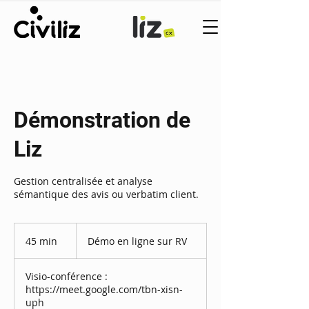
Démonstration de
Liz
Gestion centralisée et analyse
sémantique des avis ou verbatim client.
Démo
en
45 min
4
Démo en ligne sur RV
ligne
sur
5
RV
m
Visio-conférence :
i
https://meet.google.com/tbn-xisn-
n
uph