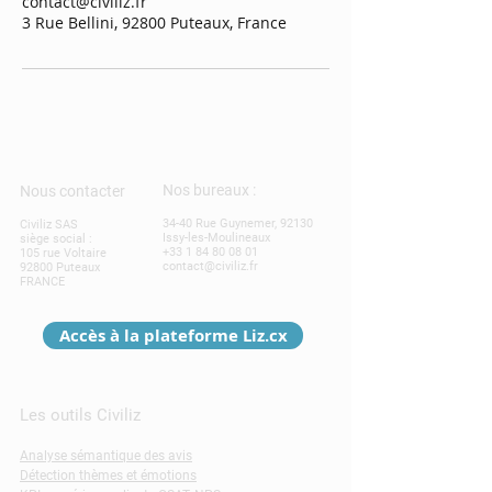
contact@civiliz.fr
3 Rue Bellini, 92800 Puteaux, France
Nos bureaux :
Nous contacter
34-40 Rue Guynemer, 92130
Civiliz SAS
Issy-les-Moulineaux
siège social :
+33 1 84 80 08 01
105 rue Voltaire
contact@civiliz.fr
92800 Puteaux
FRANCE
Accès à la plateforme Liz.cx
Les outils Civiliz
Analyse sémantique des avis
Détection thèmes et émotions